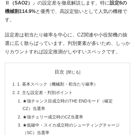
Ⅱ（SAO2）
』の設定差を徹底解説します。特に
設定6の
機械割114.9%
と優秀で、高設定狙いとして人気の機種で
す。
設定差は初当たり確率を中心に、CZ関連や小役契機の抽
選に広く散らばっています。判別要素が多いため、しっか
りカウントすれば設定推測がしやすいスペックです。
目次
1. 基本スペック（機械割・初当たり確率）
2. 主な設定差・判別ポイント
★強チャンス目成立時のTHE ENDモード（確定
CZ）当選率
★強チェリー成立時のCZ当選率
★低確中・スイカ成立時のシューティングチャージ
（SC）当選率