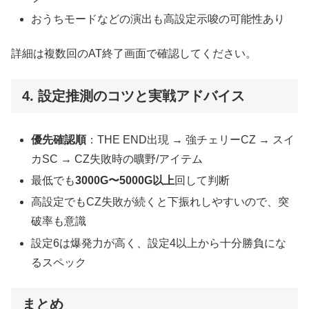
おうちモードなどの演出も高設定示唆の可能性あり
詳細は複数回のAT終了画面で確認してください。
4. 設定推測のコツと実戦アドバイス
優先確認順
：THE END出現 → 強チェリーCZ → スイ
カSC → CZ失敗時の曠野/アイテム
最低でも
3000G〜5000G以上
回して判断
高設定でもCZ失敗が続くと下振れしやすいので、突
破率も意識
設定6は爆発力が高く、設定4以上から十分勝負にな
るスペック
まとめ