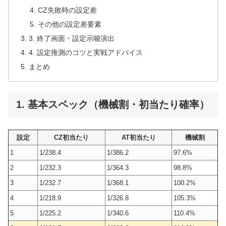
CZ失敗時の設定差
その他の設定差要素
3. 終了画面・設定示唆演出
4. 設定推測のコツと実戦アドバイス
まとめ
1. 基本スペック（機械割・初当たり確率）
設定
CZ初当たり
AT初当たり
機械割
1
1/238.4
1/386.2
97.6%
2
1/232.3
1/364.3
98.8%
3
1/232.7
1/368.1
100.2%
4
1/218.9
1/326.8
105.3%
5
1/225.2
1/340.6
110.4%