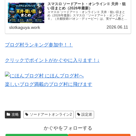
スマスロ ソードアート・オンラインⅡ 天井・狙
い目まとめ（2026年最新）
スマスロ ソードアート・オンラインⅡ 天井・狙い目まと
め（2026年最新）スマスロ「ソードアート・オンライン
Ⅱ」（大都技研/パオン・ディーピー）は、実ゲーム数と液
晶ゲーム数の2系統で天井が管理される機種です。CZ経由
でAT「バレット オブ ...
2026.06.11
slotkaguya.work
ブログ村ランキング参加中！！
クリックでポイントがかぐやに入ります！↓
楽しいブログ満載のブログ村に飛びます
攻略
ソードアートオンライン2
設定差
かぐやをフォローする