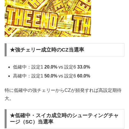
★強チェリー成立時のCZ当選率
低確中：設定1
20.0%
vs 設定6
33.0%
高確中：設定1
50.0%
vs 設定6
60.0%
特に低確中の強チェリーからCZが頻発すれば高設定期待
大。
★低確中・スイカ成立時のシューティングチャ
ージ（SC）当選率