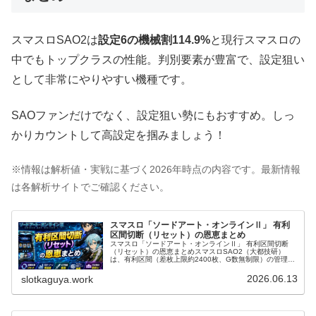
スマスロSAO2は
設定6の機械割114.9%
と現行スマスロの
中でもトップクラスの性能。判別要素が豊富で、設定狙い
として非常にやりやすい機種です。
SAOファンだけでなく、設定狙い勢にもおすすめ。しっ
かりカウントして高設定を掴みましょう！
※情報は解析値・実戦に基づく2026年時点の内容です。最新情報
は各解析サイトでご確認ください。
スマスロ「ソードアート・オンラインⅡ」 有利
区間切断（リセット）の恩恵まとめ
スマスロ「ソードアート・オンラインⅡ」 有利区間切断
（リセット）の恩恵まとめスマスロSAO2（大都技研）
は、有利区間（差枚上限約2400枚、G数無制限）の管理が
ゲーム性に大きく影響する機種です。「有利区間切断（リ
セット）」のタイミングと恩恵...
2026.06.13
slotkaguya.work