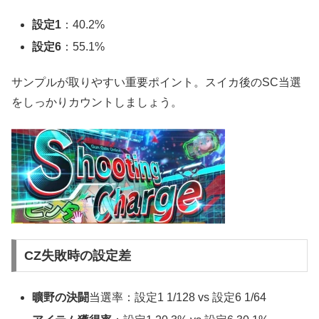
設定1
：40.2%
設定6
：55.1%
サンプルが取りやすい重要ポイント。スイカ後のSC当選
をしっかりカウントしましょう。
CZ失敗時の設定差
曠野の決闘
当選率：設定1 1/128 vs 設定6 1/64