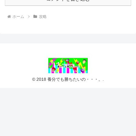
ホーム
攻略
© 2018 養分でも勝ちたいの・・・。.