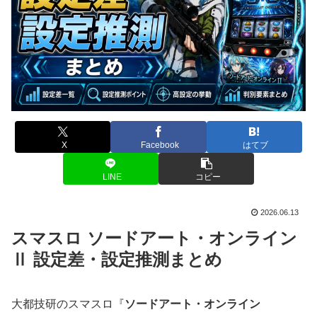
X
Facebook
はてブ
LINE
コピー
2026.06.13
スマスロ ソードアート・オンライン
Ⅱ 設定差・設定推測まとめ
大都技研のスマスロ『
ソードアート・オンライン