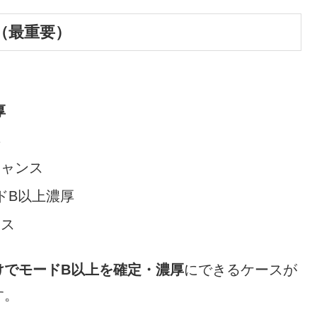
（最重要）
厚
厚
チャンス
ドB以上濃厚
ンス
けでモードB以上を確定・濃厚
にできるケースが
す。