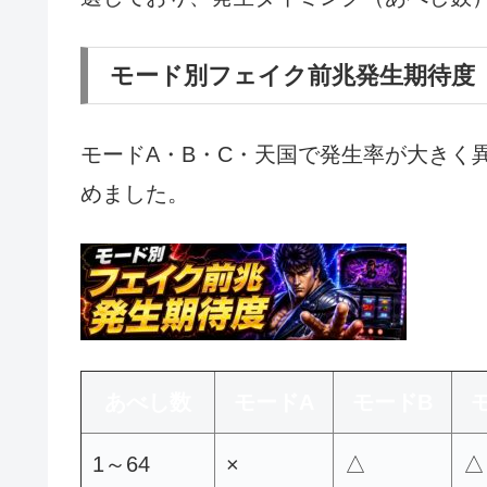
モード別フェイク前兆発生期待度
モードA・B・C・天国で発生率が大きく
めました。
あべし数
モードA
モードB
1～64
×
△
△