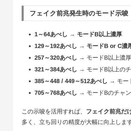
フェイク前兆発生時のモード示唆
1～64あべし
→
モードB以上濃厚
129～192あべし
→
モードB or C濃
257～320あべし
→ モードB以上濃
321～384あべし
→ モードB以上の
385～448 / 449～512あべし
→ モー
705～768あべし
→ モードBのチャ
この示唆を活用すれば、
フェイク前兆だ
多く、立ち回りの精度が大幅に向上しま