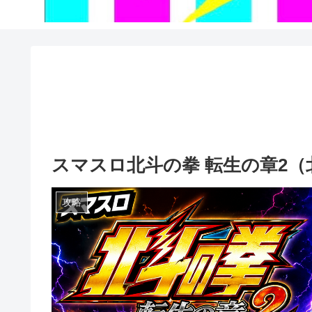
スマスロ北斗の拳 転生の章2（
攻略