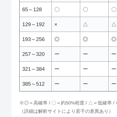
65～128
〇
〇
〇
129～192
×
△
△
193～256
◎
◎
◎
257～320
ー
ー
ー
321～384
ー
ー
ー
385～512
ー
ー
ー
※◎＝高確率 / 〇＝約50%程度 / △＝低確率 /
（詳細は解析サイトにより若干の差異あり）