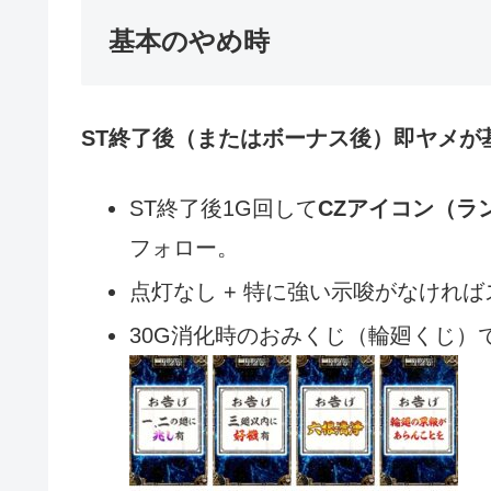
基本のやめ時
ST終了後（またはボーナス後）即ヤメが
ST終了後1G回して
CZアイコン（ラ
フォロー。
点灯なし + 特に強い示唆がなけれ
30G消化時のおみくじ（輪廻くじ）