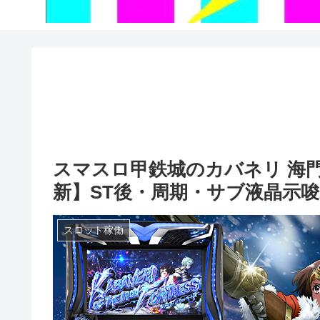
スマスロ甲鉄城のカバネリ 海門
新】ST後・周期・サブ液晶示
スロット稼働