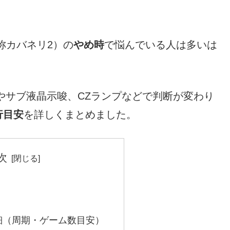
称カバネリ2）の
やめ時
で悩んでいる人は多いは
やサブ液晶示唆、CZランプなどで判断が変わり
行目安
を詳しくまとめました。
次
細（周期・ゲーム数目安）