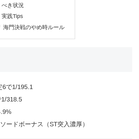
）べき状況
践Tips
 海門決戦のやめ時ルール
6で1/195.1
/318.5
.9%
エピソードボーナス（ST突入濃厚）