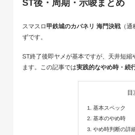
ST後・周期・示唆まとめ
スマスロ
甲鉄城のカバネリ 海門決戦
（通
ずです。
ST終了後即ヤメが基本ですが、天井短縮
ます。この記事では
実践的なやめ時・続
目
基本スペック
基本のやめ時
やめ時判断の詳