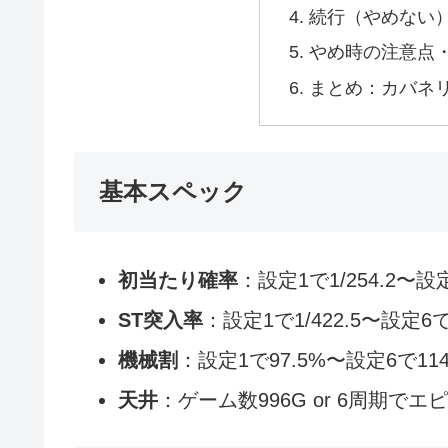
続行（やめない
やめ時の注意点・実
まとめ：カバネリ
基本スペック
初当たり確率
：設定1で1/254.2〜設定
ST突入率
：設定1で1/422.5〜設定6で1
機械割
：設定1で97.5%〜設定6で114
天井
：ゲーム数996G or 6周期で