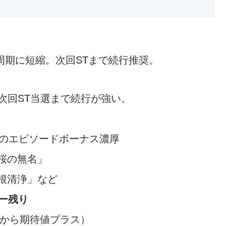
4周期に短縮。次回STまで続行推奨。
次回ST当選まで続行が強い。
内のエピソードボーナス濃厚
桜の無名」
根清浄」など
ー残り
〜から期待値プラス）