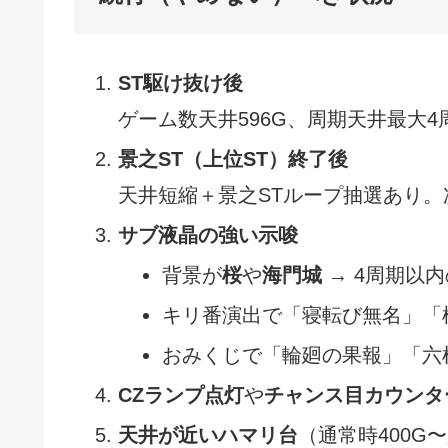
ST駆け抜け後
ゲーム数天井596G、周期天井最大
景之ST（上位ST）終了後
天井短縮＋景之STループ抽選あり。
サブ液晶の強い示唆
背景が
桜
や
海門城
→ 4周期以
キリ番演出で「寝転び無名」「
おみくじで「輪廻の果報」「六
CZランプ点灯
や
チャンス目カウンタ
天井が近いハマリ台
（通常時400G