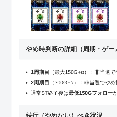
やめ時判断の詳細（周期・ゲー
1周期目
（最大150G+α）：非当選で
2周期目
（300G+α）：非当選でやめ
通常ST終了後は
最低150Gフォロー
続行（やめない）べき状況