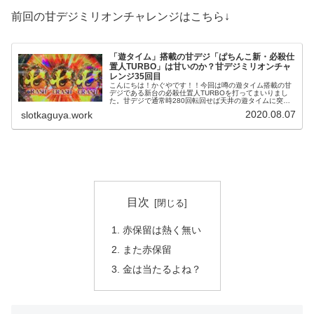
前回の甘デジミリオンチャレンジはこちら↓
「遊タイム」搭載の甘デジ「ぱちんこ新・必殺仕
置人TURBO」は甘いのか？甘デジミリオンチャ
レンジ35回目
こんにちは！かぐやです！！今回は噂の遊タイム搭載の甘
デジである新台の必殺仕置人TURBOを打ってまいりまし
た。甘デジで通常時280回転回せば天井の遊タイムに突
入、時短突破出来れば当たりの約50%で払い出し1000玉取
2020.08.07
slotkaguya.work
れる80%継続のSTに突...
目次
赤保留は熱く無い
また赤保留
金は当たるよね？