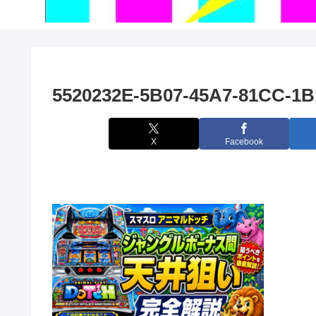
5520232E-5B07-45A7-81CC-1
X
Facebook