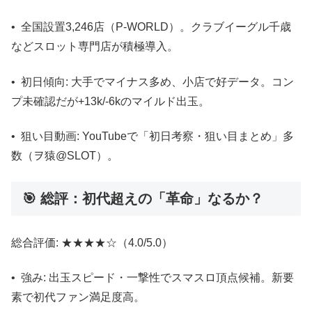
•
全国設置3,246店（P-WORLD）。クラブイーグル千歳
などスロット専門店が積極導入。
•
初日傾向: 大手でマイナス多め、小店で好データ。コン
プ未確認だが+13k/-6kのマイルド出玉。
•
狙い目動画: YouTubeで「初日考察・狙い目まとめ」多
数（ヲ猿@SLOT）。
🎯 総評：初代超えの「革命」なるか？
総合評価: ★★★★☆（4.0/5.0）
•
強み: 出玉スピード・一撃性でスマスロ頂点候補。新要
素で初代ファン満足度高。