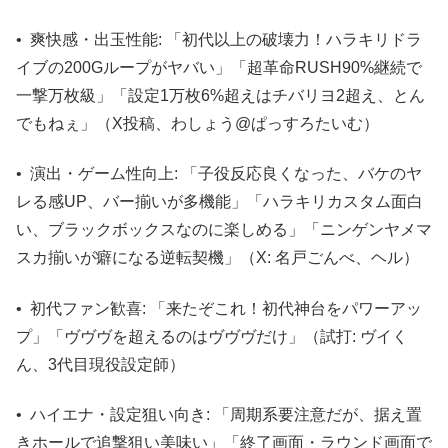
•
爽快感・出玉性能: 「初代以上の破壊力！ハラキリドラ
イブの200Gループがヤバい」「超革命RUSH90%継続で
一撃万枚級」「設定1万枚6%超えはチバリヨ2超え、とん
でもねぇ」（X投稿、わしょう@ぱっすろたいむ）
•
演出・ゲーム性向上: 「子役反応良くなった、バケのヤ
レる感UP、バー揃いが多機能」「ハラキリカスタム面白
い、ブラックボックスなのに楽しめる」「ニンゲンヤメマ
スカ揃いが癖になる逆転契機」（X: 名戸ごんべ、ヘル）
•
初代ファン歓喜: 「来たぞこれ！初代神台をパワーアッ
プ」「ヴヴヴを超えるのはヴヴヴだけ」（試打: ヴイく
ん、3代目現役設定師）
•
ハイエナ・設定狙い向き: 「周期系要注意だが、据え置
きホールで追撃狙い美味い」「終了画面・ラウンド画面で