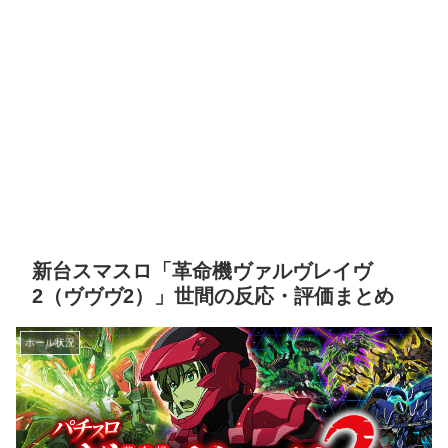
新台スマスロ「革命機ヴァルヴレイヴ
2（ヴヴヴ2）」世間の反応・評価まとめ
ホール状況