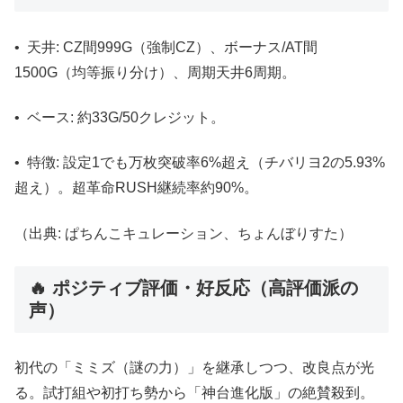
•
天井: CZ間999G（強制CZ）、ボーナス/AT間
1500G（均等振り分け）、周期天井6周期。
•
ベース: 約33G/50クレジット。
•
特徴: 設定1でも万枚突破率6%超え（チバリヨ2の5.93%
超え）。超革命RUSH継続率約90%。
（出典: ぱちんこキュレーション、ちょんぼりすた）
🔥 ポジティブ評価・好反応（高評価派の
声）
初代の「ミミズ（謎の力）」を継承しつつ、改良点が光
る。試打組や初打ち勢から「神台進化版」の絶賛殺到。