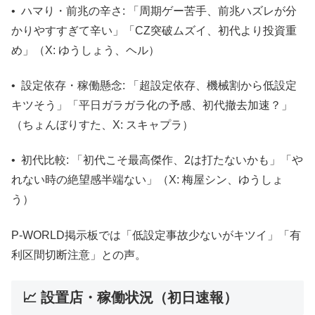
•
ハマり・前兆の辛さ: 「周期ゲー苦手、前兆ハズレが分
かりやすすぎて辛い」「CZ突破ムズイ、初代より投資重
め」（X: ゆうしょう、ヘル）
•
設定依存・稼働懸念: 「超設定依存、機械割から低設定
キツそう」「平日ガラガラ化の予感、初代撤去加速？」
（ちょんぼりすた、X: スキャプラ）
•
初代比較: 「初代こそ最高傑作、2は打たないかも」「や
れない時の絶望感半端ない」（X: 梅屋シン、ゆうしょ
う）
P-WORLD掲示板では「低設定事故少ないがキツイ」「有
利区間切断注意」との声。
📈 設置店・稼働状況（初日速報）