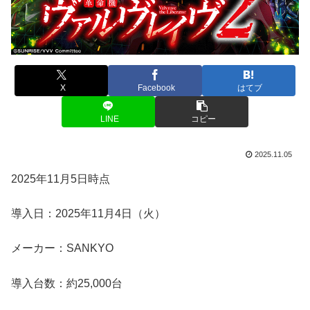
X
Facebook
はてブ
LINE
コピー
2025.11.05
2025年11月5日時点
導入日：2025年11月4日（火）
メーカー：SANKYO
導入台数：約25,000台