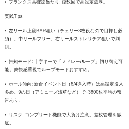
•
フランクス高確謎当たり: 複数回で高設定濃厚。
実践Tips:
•
左リール上段BAR狙い（チェリー3枚役なので目押し必
須）。中リールフリー、右リールストレリチア狙いで判
別。
•
告知モード: 十字キーで「メドレー/ループ」切り替え可
能。爽快感重視でループモードおすすめ。
•
ホール傾向: 新台イベント日（8/4導入時）は高設定投入
多め。9の日（アミューズ浅草など）で+3800枚平均の報
告あり。
•
リスク: コンプリート機能で大負け注意。差枚管理を徹
底。