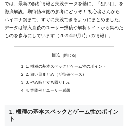
では、最新の解析情報と実践データを基に、「狙い目」を
徹底解説。期待値稼働の参考にどうぞ！ 初心者さんから
ハイエナ勢まで、すぐに実践できるようにまとめました。
データは導入直後のユーザー投稿や解析サイトから集めた
ものを参考にしています（2025年9月時点の情報）。
目次
1. 機種の基本スペックとゲーム性のポイント
2. 狙い目まとめ（期待値ベース）
3. やめ時と立ち回りTips
4. 実践例とユーザー感想
1. 機種の基本スペックとゲーム性のポイン
ト