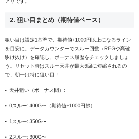
アリです。
2. 狙い目まとめ（期待値ベース）
狙い目は設定1基準で、期待値+1000円以上になるライン
を目安に。データカウンターでスルー回数（REGや高確
駆け抜け）を確認し、ボーナス履歴をチェックしましょ
う。リセット時はスルー天井が最大6回に短縮されるの
で、朝一は特に狙い目！
•
天井狙い（ボーナス間）:
•
0スルー: 400G〜（期待値+1000円超）
•
1スルー: 350G〜
•
2スルー: 300G〜