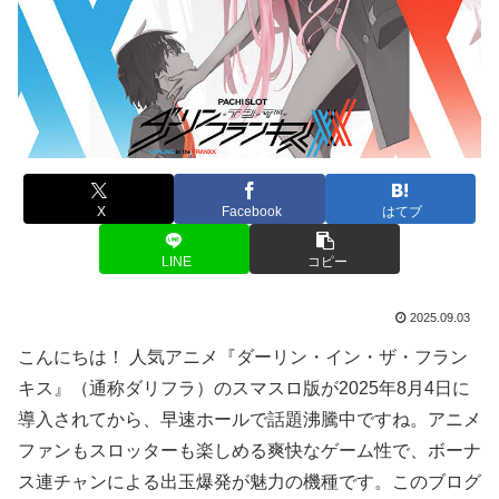
X
Facebook
はてブ
LINE
コピー
2025.09.03
こんにちは！ 人気アニメ『ダーリン・イン・ザ・フラン
キス』（通称ダリフラ）のスマスロ版が2025年8月4日に
導入されてから、早速ホールで話題沸騰中ですね。アニメ
ファンもスロッターも楽しめる爽快なゲーム性で、ボーナ
ス連チャンによる出玉爆発が魅力の機種です。このブログ