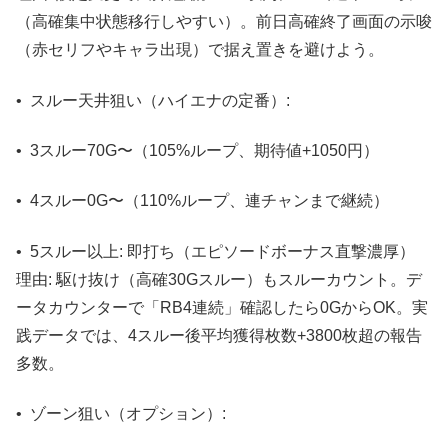
（高確集中状態移行しやすい）。前日高確終了画面の示唆
（赤セリフやキャラ出現）で据え置きを避けよう。
•
スルー天井狙い（ハイエナの定番）:
•
3スルー70G〜（105%ループ、期待値+1050円）
•
4スルー0G〜（110%ループ、連チャンまで継続）
•
5スルー以上: 即打ち（エピソードボーナス直撃濃厚）
理由: 駆け抜け（高確30Gスルー）もスルーカウント。デ
ータカウンターで「RB4連続」確認したら0GからOK。実
践データでは、4スルー後平均獲得枚数+3800枚超の報告
多数。
•
ゾーン狙い（オプション）: