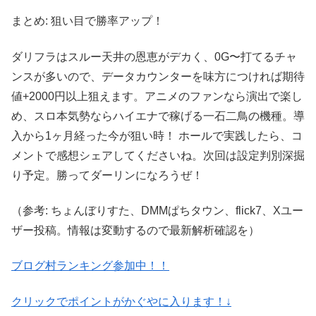
まとめ: 狙い目で勝率アップ！
ダリフラはスルー天井の恩恵がデカく、0G〜打てるチャ
ンスが多いので、データカウンターを味方につければ期待
値+2000円以上狙えます。アニメのファンなら演出で楽し
め、スロ本気勢ならハイエナで稼げる一石二鳥の機種。導
入から1ヶ月経った今が狙い時！ ホールで実践したら、コ
メントで感想シェアしてくださいね。次回は設定判別深掘
り予定。勝ってダーリンになろうぜ！
（参考: ちょんぼりすた、DMMぱちタウン、flick7、Xユー
ザー投稿。情報は変動するので最新解析確認を）
ブログ村ランキング参加中！！
クリックでポイントがかぐやに入ります！↓