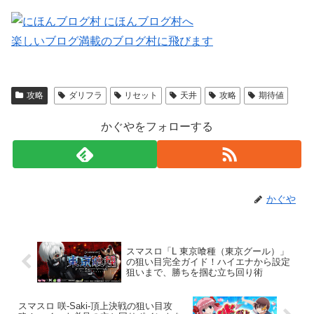
楽しいブログ満載のブログ村に飛びます
攻略
ダリフラ
リセット
天井
攻略
期待値
かぐやをフォローする
かぐや
スマスロ「L 東京喰種（東京グール）」
の狙い目完全ガイド！ハイエナから設定
狙いまで、勝ちを掴む立ち回り術
スマスロ 咲-Saki-頂上決戦の狙い目攻