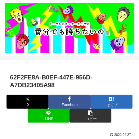
62F2FE8A-B0EF-447E-956D-
A7DB23405A98
X
Facebook
はてブ
LINE
コピー
2022.04.27