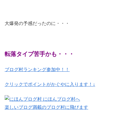
大爆発の予感だったのに・・・
転落タイプ苦手かも・・・
ブログ村ランキング参加中！！
クリックでポイントがかぐやに入ります！↓
楽しいブログ満載のブログ村に飛びます