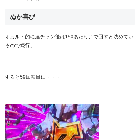
ぬか喜び
オカルト的に連チャン後は150あたりまで回すと決めてい
るので続行。
すると59回転目に・・・