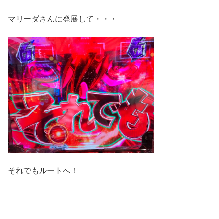
マリーダさんに発展して・・・
それでもルートへ！