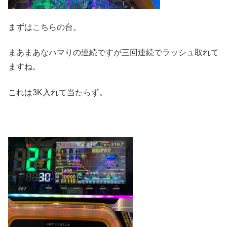
まずはこちらの台。
まあまあなハマりの連続ですが三回連続でラッシュ取れて
ますね。
これは3K入れて当たらず。