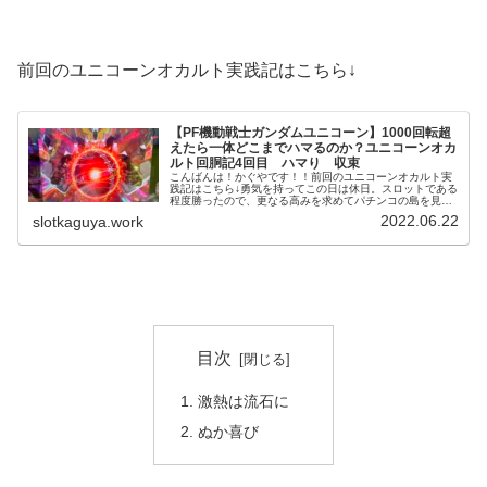
前回のユニコーンオカルト実践記はこちら↓
【PF機動戦士ガンダムユニコーン】1000回転超
えたら一体どこまでハマるのか？ユニコーンオカ
ルト回胴記4回目 ハマり 収束
こんばんは！かぐやです！！前回のユニコーンオカルト実
践記はこちら↓勇気を持ってこの日は休日。スロットである
程度勝ったので、更なる高みを求めてパチンコの島を見に
行くと、こんな台を発見。ユニコーンの1102回転ハマ
2022.06.22
slotkaguya.work
り・・・！これはエグい・・・！...
目次
激熱は流石に
ぬか喜び