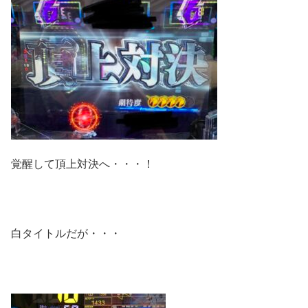
覚醒して頂上対決へ・・・！
白タイトルだが・・・