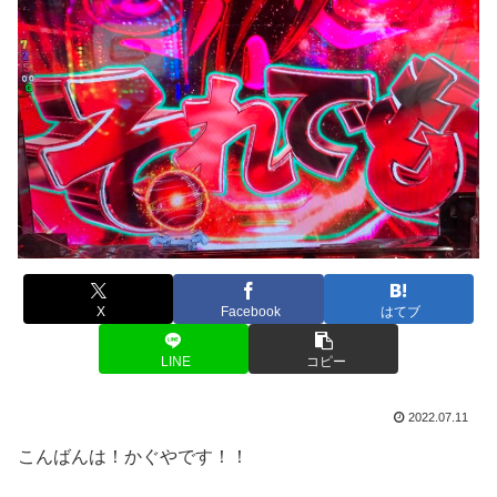
X
Facebook
はてブ
LINE
コピー
2022.07.11
こんばんは！かぐやです！！