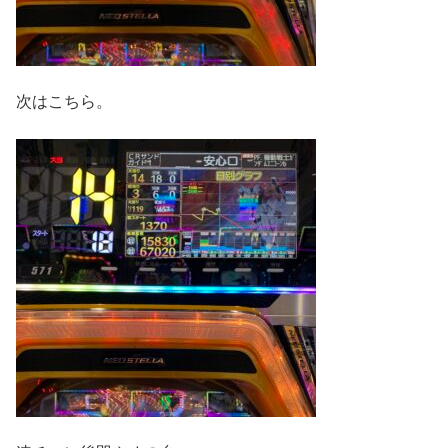
次はこちら。