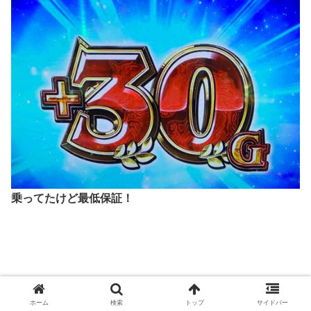
乗ってたけど最低保証！
ホーム
検索
トップ
サイドバー
青背景だったのでこれはやばいよ・・・。