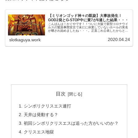
【ミリオンゴッド神々の凱旋】大事故発生！
GOD2発とG-STOP中に黄7が6連した結果・・・
こんばんは！かぐやです！！ついに大阪で新型コロナウイ
ルスの緊急事態宣言で未だに休業していないホールの実名
が晒され始めましたね・・・。正直これ公表したからと言
って強制的に休業させる力はないので、ただの宣伝になっ
ているような気がしなくもないんで...
2020.04.24
slotkaguya.work
目次
シンボリクリスエス連打
天井は発動する？
初回シンボリクリスエスは追った方がいいのか？
クリスエス地獄