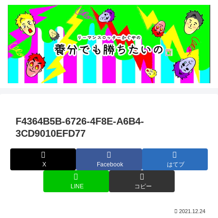
F4364B5B-6726-4F8E-A6B4-
3CD9010EFD77
X
Facebook
はてブ
LINE
コピー
2021.12.24